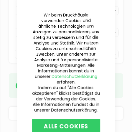
Druck
Bitte auswählen
Wir beim Druckhäusle
verwenden Cookies und
Farbe
ähnliche Technologien um
Anzeigen zu personalisieren, uns
Bitte auswählen
stetig zu verbessern und für die
Analyse und Statisik. Wir nutzen
Veredelung
Cookies zu unterschiedlichen
Bitte auswählen
Zwecken, unter anderem zur
Analyse und für personalisierte
Marketing-Mitteilungen. Alle
Informationen kannst du in
unserer
Datenschutzerklärung
Deine Daten
musst du erst
nach
erfahren.
abgeschlossener Beauftragung
Indem du auf "Alle Cookies
hochladen.
akzeptieren" klickst bestätigst du
der Verwendung der Cookies.
Alle Informationen fundest du in
unserer Datenschutzerklärung.
BESTELLOPTIONEN
ALLE COOKIES