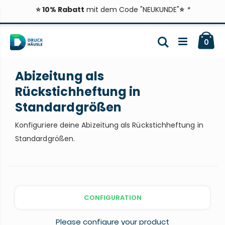
⭐ 10% Rabatt
mit dem Code "NEUKUNDE"
⭐
*
Zum
Ca
Inhalt
Suche
ite
0
springen
Abizeitung als
Rückstichheftung in
Standardgrößen
Konfiguriere deine Abizeitung als Rückstichheftung in
Standardgrößen.
CONFIGURATION
Please configure your product