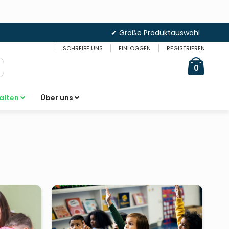
✔ Große Produktauswahl
SCHREIBE UNS
EINLOGGEN
REGISTRIEREN
Cart
items
0
uche
alten
Über uns