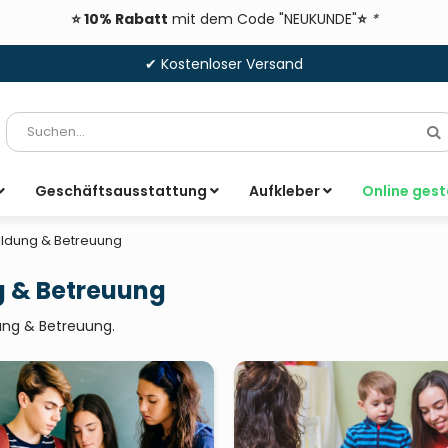
⭐ 10% Rabatt
mit dem Code "NEUKUNDE"
⭐
*
✔ Kostenloser Versand
Suche
S
Geschäftsausstattung
Aufkleber
Online gest
ildung & Betreuung
g & Betreuung
ung & Betreuung.