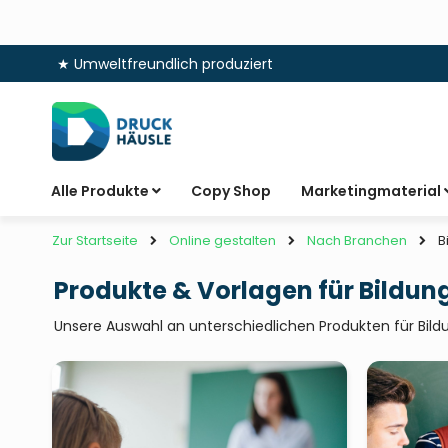
★ Umweltfreundlich produziert
Zum
Inhalt
springen
Alle Produkte
Copy Shop
Marketingmaterial
Zur Startseite
B
Online gestalten
Nach Branchen
Produkte & Vorlagen für Bildun
Unsere Auswahl an unterschiedlichen Produkten für Bild