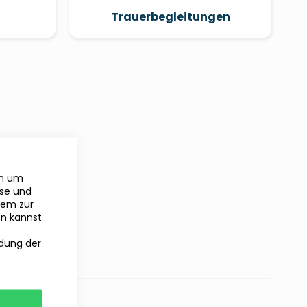
Trauerbegleitungen
en um
yse und
rem zur
en kannst
ndung der