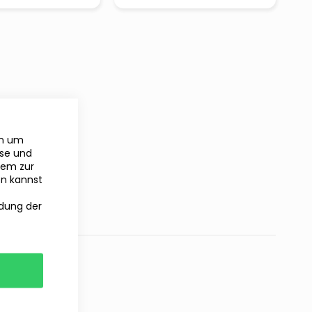
en um
yse und
rem zur
en kannst
ndung der