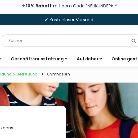
⭐ 10% Rabatt
mit dem Code "NEUKUNDE"
⭐
*
✔ Kostenloser Versand
Suche
S
Geschäftsausstattung
Aufkleber
Online gest
Gymnasien
ildung & Betreuung
 kannst.