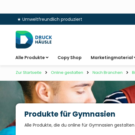
★ Umweltfreundlich produziert
Zum
Inhalt
springen
Alle Produkte
Copy Shop
Marketingmaterial
Zur Startseite
Online gestalten
Nach Branchen
B
Produkte für Gymnasien
Alle Produkte, die du online für Gymnasien gestalten