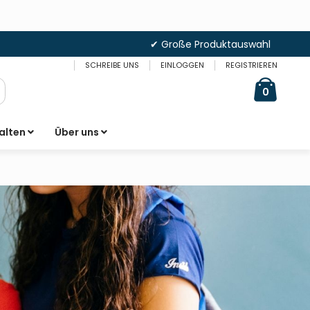
✔ Große Produktauswahl
SCHREIBE UNS
EINLOGGEN
REGISTRIEREN
Cart
items
0
uche
alten
Über uns