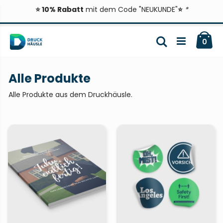
⭐ 10% Rabatt
mit dem Code "NEUKUNDE"
⭐
*
Zum
Ca
Inhalt
Suche
ite
0
springen
Alle Produkte
Alle Produkte aus dem Druckhäusle.