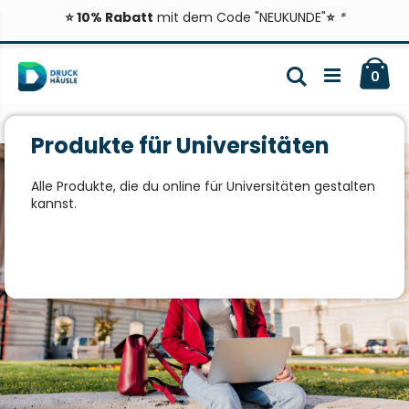
⭐ 10% Rabatt
mit dem Code "NEUKUNDE"
⭐
*
Zum
Ca
Inhalt
Suche
ite
0
springen
Produkte für Universitäten
Alle Produkte, die du online für Universitäten gestalten
kannst.