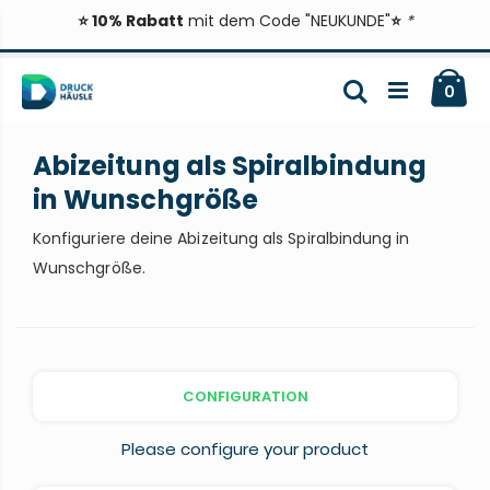
⭐ 10% Rabatt
mit dem Code "NEUKUNDE"
⭐
*
Zum
Ca
Inhalt
Suche
ite
0
springen
Abizeitung als Spiralbindung
in Wunschgröße
Konfiguriere deine Abizeitung als Spiralbindung in
Wunschgröße.
CONFIGURATION
Please configure your product