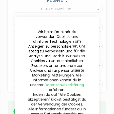
Papierart
Bitte auswählen
Papierstärke
Bitte auswählen
Wir beim Druckhäusle
verwenden Cookies und
Druck
ähnliche Technologien um
Anzeigen zu personalisieren, uns
Bitte auswählen
stetig zu verbessern und für die
Analyse und Statisik. Wir nutzen
Farbe
Cookies zu unterschiedlichen
Bitte auswählen
Zwecken, unter anderem zur
Analyse und für personalisierte
Marketing-Mitteilungen. Alle
Veredelung
Informationen kannst du in
Bitte auswählen
unserer
Datenschutzerklärung
erfahren.
Indem du auf "Alle Cookies
akzeptieren" klickst bestätigst du
der Verwendung der Cookies.
Deine Daten
musst du erst
nach
Alle Informationen fundest du in
abgeschlossener Beauftragung
unserer Datenschutzerklärung.