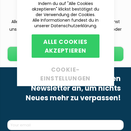
Indem du auf "Alle Cookies
Wir sind für dich da!
akzeptieren" klickst bestätigst du
der Verwendung der Cookies.
Alle Informationen fundest du in
Alle deine Fragen beantworten wir dir gern. Du kannst
unserer Datenschutzerklärung.
uns per Telefon (Mo-Fr. 9-12 und 13-15 Uhr), E-Mail oder
dem Kontaktformular erreichen.
ALLE COOKIES
AKZEPTIEREN
E-Mail schreiben
COOKIE-
Melde dich für unseren
EINSTELLUNGEN
Newsletter an, um nichts
Neues mehr zu verpassen!