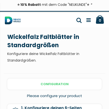
⭐ 10% Rabatt
mit dem Code "NEUKUNDE"
⭐
*
Zum
Ca
Inhalt
Suche
ite
0
springen
Wickelfalz Faltblätter in
Standardgrößen
Konfiguriere deine Wickelfalz Faltblätter in
Standardgrößen.
CONFIGURATION
Please configure your product
1. Konfiguriere deinen 6-Seiten