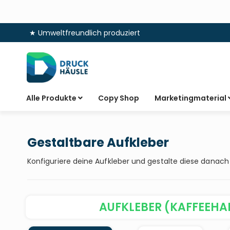
★ Umweltfreundlich produziert
Zum
Inhalt
springen
Alle Produkte
Copy Shop
Marketingmaterial
Gestaltbare Aufkleber
Konfiguriere deine Aufkleber und gestalte diese danach
AUFKLEBER (KAFFEEHA