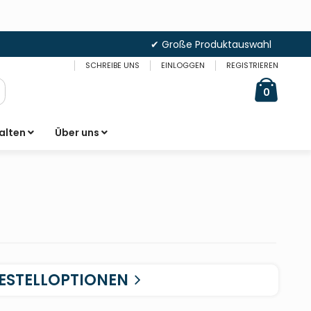
✔ Große Produktauswahl
SCHREIBE UNS
EINLOGGEN
REGISTRIEREN
Cart
items
0
uche
alten
Über uns
ESTELLOPTIONEN