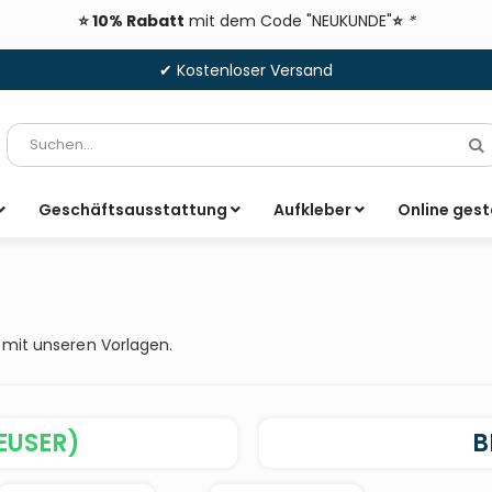
⭐ 10% Rabatt
mit dem Code "NEUKUNDE"
⭐
*
✔ Kostenloser Versand
Suche
S
Geschäftsausstattung
Aufkleber
Online gest
 mit unseren Vorlagen.
EUSER)
B