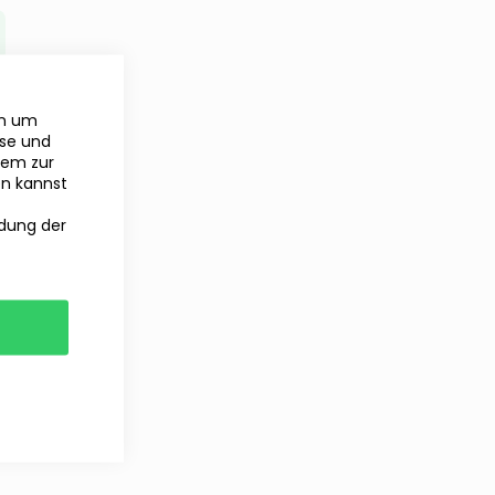
en um
yse und
rem zur
en kannst
ndung der