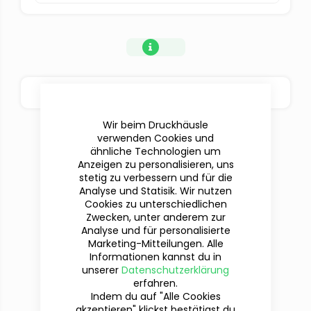
BESTELLOPTIONEN
Wir beim Druckhäusle
verwenden Cookies und
ähnliche Technologien um
Anzeigen zu personalisieren, uns
stetig zu verbessern und für die
Analyse und Statisik. Wir nutzen
Cookies zu unterschiedlichen
Zwecken, unter anderem zur
Analyse und für personalisierte
Marketing-Mitteilungen. Alle
Informationen kannst du in
Du hast Fragen?
unserer
Datenschutzerklärung
Wir sind für dich da!
erfahren.
Indem du auf "Alle Cookies
akzeptieren" klickst bestätigst du