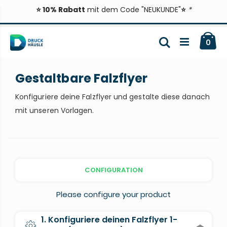
⭐ 10% Rabatt
mit dem Code "NEUKUNDE"
⭐
*
Zum
Ca
Inhalt
Suche
ite
0
springen
Gestaltbare Falzflyer
Konfiguriere deine Falzflyer und gestalte diese danach
mit unseren Vorlagen.
CONFIGURATION
Please configure your product
1. Konfiguriere deinen Falzflyer 1-