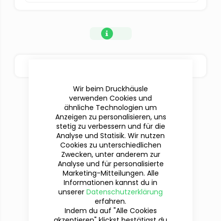
BESTELLOPTIONEN
Wir beim Druckhäusle
verwenden Cookies und
ähnliche Technologien um
Anzeigen zu personalisieren, uns
stetig zu verbessern und für die
Analyse und Statisik. Wir nutzen
Cookies zu unterschiedlichen
Zwecken, unter anderem zur
Analyse und für personalisierte
Marketing-Mitteilungen. Alle
Informationen kannst du in
Du hast Fragen?
unserer
Datenschutzerklärung
Wir sind für dich da!
erfahren.
Indem du auf "Alle Cookies
akzeptieren" klickst bestätigst du