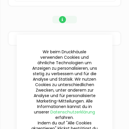
BESTELLOPTIONEN
Wir beim Druckhäusle
verwenden Cookies und
ähnliche Technologien um
Anzeigen zu personalisieren, uns
stetig zu verbessern und für die
Analyse und Statisik. Wir nutzen
Cookies zu unterschiedlichen
Zwecken, unter anderem zur
Analyse und für personalisierte
Marketing-Mitteilungen. Alle
Informationen kannst du in
Du hast Fragen?
unserer
Datenschutzerklärung
Wir sind für dich da!
erfahren.
Indem du auf "Alle Cookies
akzeptieren" klickst bestätigst du