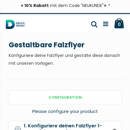
⭐ 10% Rabatt
mit dem Code "NEUKUNDE"
⭐
*
Zum
Ca
Inhalt
Suche
ite
0
springen
Gestaltbare Falzflyer
Konfiguriere deine Falzflyer und gestalte diese danach
mit unseren Vorlagen.
CONFIGURATION
Please configure your product
1. Konfiguriere deinen Falzflyer 1-