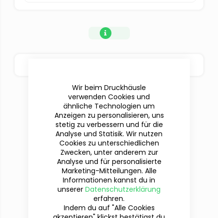
BESTELLOPTIONEN
Wir beim Druckhäusle
verwenden Cookies und
ähnliche Technologien um
Anzeigen zu personalisieren, uns
stetig zu verbessern und für die
Analyse und Statisik. Wir nutzen
Cookies zu unterschiedlichen
Zwecken, unter anderem zur
Analyse und für personalisierte
Marketing-Mitteilungen. Alle
Informationen kannst du in
Du hast Fragen?
unserer
Datenschutzerklärung
Wir sind für dich da!
erfahren.
Indem du auf "Alle Cookies
akzeptieren" klickst bestätigst du