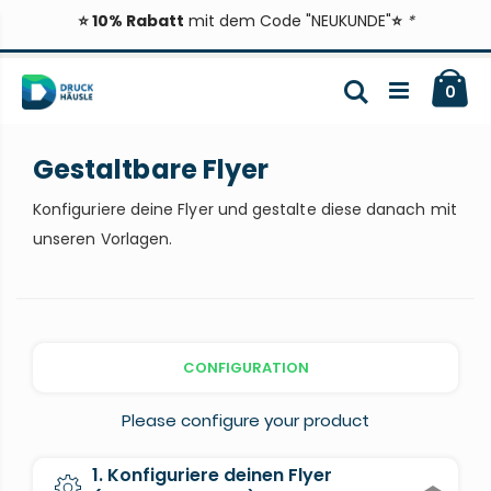
⭐ 10% Rabatt
mit dem Code "NEUKUNDE"
⭐
*
Zum
Ca
Inhalt
Suche
ite
0
springen
Gestaltbare Flyer
Konfiguriere deine Flyer und gestalte diese danach mit
unseren Vorlagen.
CONFIGURATION
Please configure your product
1. Konfiguriere deinen Flyer