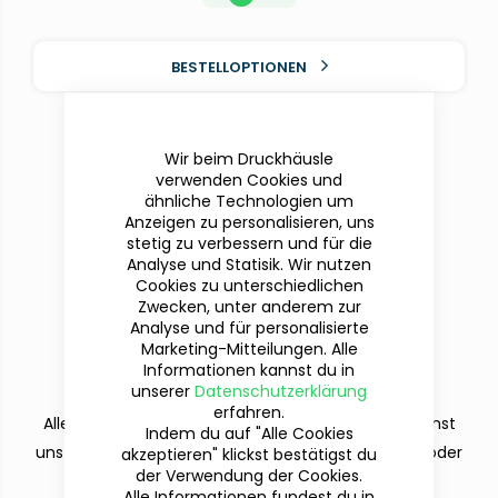
BESTELLOPTIONEN
Wir beim Druckhäusle
verwenden Cookies und
ähnliche Technologien um
Anzeigen zu personalisieren, uns
stetig zu verbessern und für die
Analyse und Statisik. Wir nutzen
Cookies zu unterschiedlichen
Zwecken, unter anderem zur
Analyse und für personalisierte
Du hast Fragen?
Marketing-Mitteilungen. Alle
Wir sind für dich da!
Informationen kannst du in
unserer
Datenschutzerklärung
erfahren.
Alle deine Fragen beantworten wir dir gern. Du kannst
Indem du auf "Alle Cookies
uns per Telefon (Mo-Fr. 9-12 und 13-15 Uhr), E-Mail oder
akzeptieren" klickst bestätigst du
der Verwendung der Cookies.
dem Kontaktformular erreichen.
Alle Informationen fundest du in