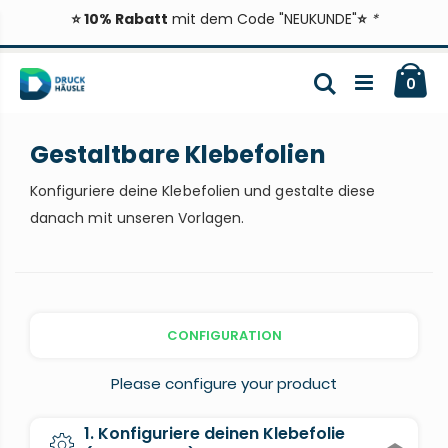
⭐ 10% Rabatt
mit dem Code "NEUKUNDE"
⭐
*
Zum
Ca
Inhalt
Suche
ite
0
springen
Gestaltbare Klebefolien
Konfiguriere deine Klebefolien und gestalte diese
danach mit unseren Vorlagen.
CONFIGURATION
Please configure your product
1. Konfiguriere deinen Klebefolie