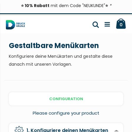
⭐ 10% Rabatt
mit dem Code "NEUKUNDE"
⭐
*
Zum
Ca
Inhalt
Suche
ite
0
springen
Gestaltbare Menükarten
Konfiguriere deine Menükarten und gestalte diese
danach mit unseren Vorlagen.
CONFIGURATION
Please configure your product
1. Konfiguriere deinen Menükarten