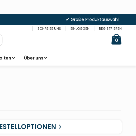
✔ Große Produktauswahl
SCHREIBE UNS
EINLOGGEN
REGISTRIEREN
Cart
items
0
uche
alten
Über uns
ESTELLOPTIONEN