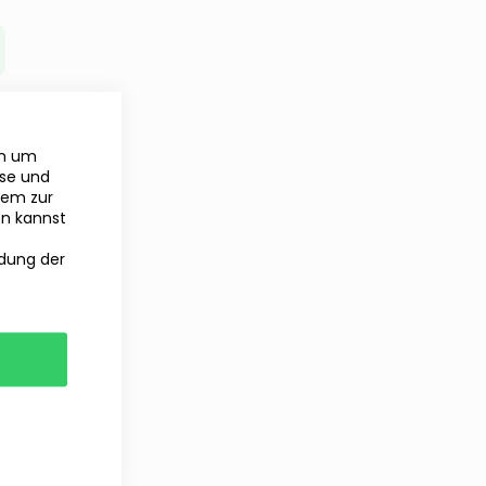
en um
yse und
rem zur
en kannst
ndung der