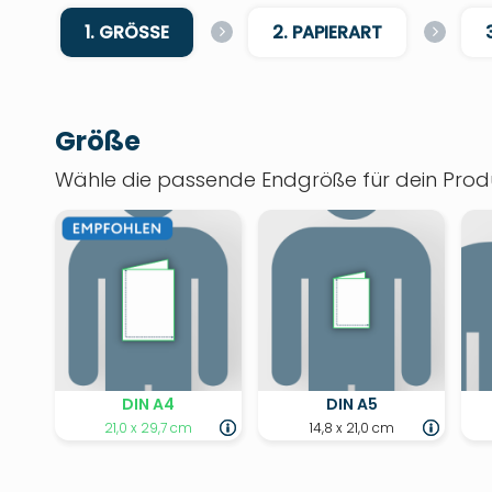
1. GRÖSSE
2. PAPIERART
Größe
Wähle die passende Endgröße für dein Produ
DIN A4
DIN A5
21,0 x 29,7 cm
14,8 x 21,0 cm