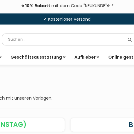
⭐ 10% Rabatt
mit dem Code "NEUKUNDE"
⭐
*
✔ Kostenloser Versand
Suche
S
Geschäftsausstattung
Aufkleber
Online gest
ch mit unseren Vorlagen.
INSTAG)
B