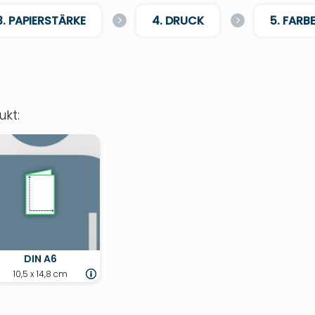
3. PAPIERSTÄRKE
4. DRUCK
5. FARB
kt:
DIN A6
10,5 x 14,8 cm