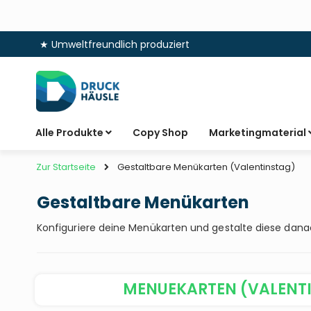
★ Umweltfreundlich produziert
Zum
Inhalt
springen
Alle Produkte
Copy Shop
Marketingmaterial
Zur Startseite
Gestaltbare Menükarten (Valentinstag)
Gestaltbare Menükarten
Konfiguriere deine Menükarten und gestalte diese dana
MENUEKARTEN (VALENT