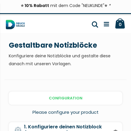
⭐ 10% Rabatt
mit dem Code "NEUKUNDE"
⭐
*
Zum
Ca
Inhalt
Suche
ite
0
springen
Gestaltbare Notizblöcke
Konfiguriere deine Notizblöcke und gestalte diese
danach mit unseren Vorlagen.
CONFIGURATION
Please configure your product
1. Konfiguriere deinen Notizblock