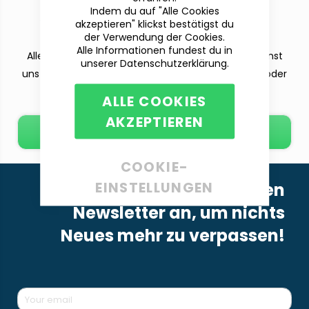
Du hast Fragen?
Indem du auf "Alle Cookies
Wir sind für dich da!
akzeptieren" klickst bestätigst du
der Verwendung der Cookies.
Alle Informationen fundest du in
Alle deine Fragen beantworten wir dir gern. Du kannst
unserer Datenschutzerklärung.
uns per Telefon (Mo-Fr. 9-12 und 13-15 Uhr), E-Mail oder
dem Kontaktformular erreichen.
ALLE COOKIES
AKZEPTIEREN
E-Mail schreiben
COOKIE-
EINSTELLUNGEN
Melde dich für unseren
Newsletter an, um nichts
Neues mehr zu verpassen!