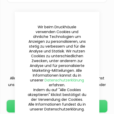
Wir beim Druckhäusle
verwenden Cookies und
ähnliche Technologien um
Anzeigen zu personalisieren, uns
stetig zu verbessern und für die
Analyse und Statisik. Wir nutzen
Cookies zu unterschiedlichen
Du hast Fragen?
Zwecken, unter anderem zur
Wir sind für dich da!
Analyse und für personalisierte
Marketing-Mitteilungen. Alle
Informationen kannst du in
Alle deine Fragen beantworten wir dir gern. Du kannst
unserer
Datenschutzerklärung
erfahren.
uns per Telefon (Mo-Fr. 9-12 und 13-15 Uhr), E-Mail oder
Indem du auf "Alle Cookies
dem Kontaktformular erreichen.
akzeptieren" klickst bestätigst du
der Verwendung der Cookies.
Alle Informationen fundest du in
E-Mail schreiben
unserer Datenschutzerklärung.