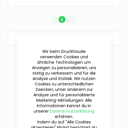
BESTELLOPTIONEN
Wir beim Druckhäusle
verwenden Cookies und
ähnliche Technologien um
Anzeigen zu personalisieren, uns
stetig zu verbessern und für die
Analyse und Statisik. Wir nutzen
Cookies zu unterschiedlichen
Zwecken, unter anderem zur
Analyse und für personalisierte
Marketing-Mitteilungen. Alle
Informationen kannst du in
Du hast Fragen?
unserer
Datenschutzerklärung
Wir sind für dich da!
erfahren.
Indem du auf "Alle Cookies
akzeptieren" klickst bestätigst du