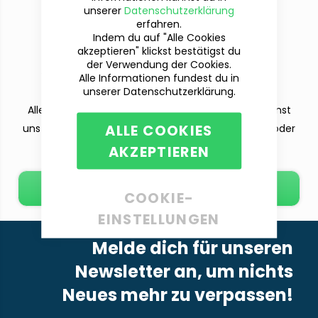
unserer
Datenschutzerklärung
erfahren.
Indem du auf "Alle Cookies
akzeptieren" klickst bestätigst du
Du hast Fragen?
der Verwendung der Cookies.
Wir sind für dich da!
Alle Informationen fundest du in
unserer Datenschutzerklärung.
Alle deine Fragen beantworten wir dir gern. Du kannst
ALLE COOKIES
uns per Telefon (Mo-Fr. 9-12 und 13-15 Uhr), E-Mail oder
dem Kontaktformular erreichen.
AKZEPTIEREN
E-Mail schreiben
COOKIE-
EINSTELLUNGEN
Melde dich für unseren
Newsletter an, um nichts
Neues mehr zu verpassen!