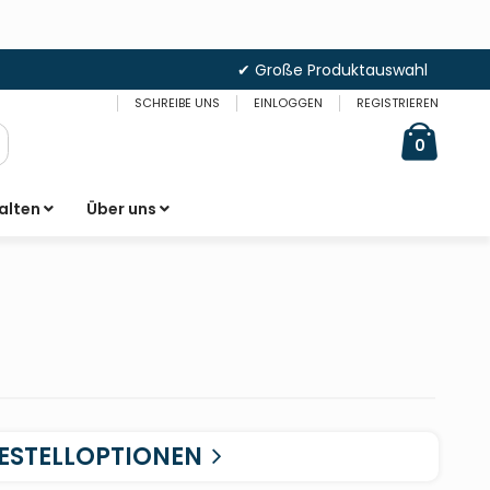
✔ Große Produktauswahl
SCHREIBE UNS
EINLOGGEN
REGISTRIEREN
Cart
items
0
uche
alten
Über uns
ESTELLOPTIONEN