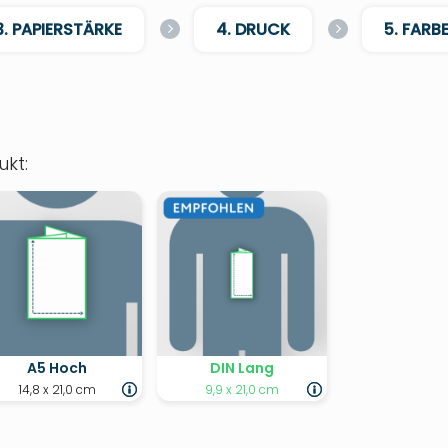
3. PAPIERSTÄRKE
4. DRUCK
5. FARB
kt:
A5 Hoch
DIN Lang
14,8 x 21,0 cm
9,9 x 21,0 cm