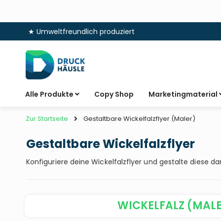
★ Umweltfreundlich produziert
Zum
Inhalt
springen
Alle Produkte
Copy Shop
Marketingmaterial
Zur Startseite
Gestaltbare Wickelfalzflyer (Maler)
Gestaltbare Wickelfalzflyer
Konfiguriere deine Wickelfalzflyer und gestalte diese d
WICKELFALZ (MAL