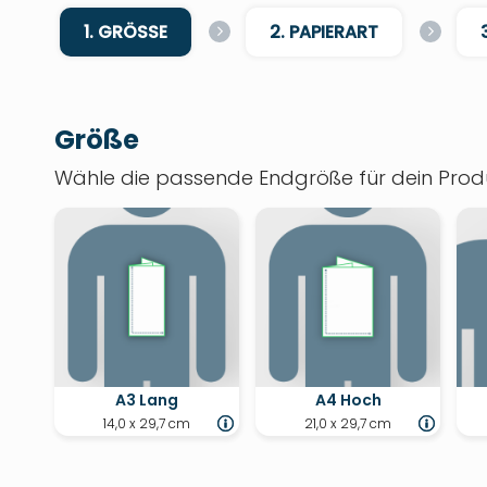
1. GRÖSSE
2. PAPIERART
Größe
Wähle die passende Endgröße für dein Produ
A3 Lang
A4 Hoch
14,0 x 29,7 cm
21,0 x 29,7 cm