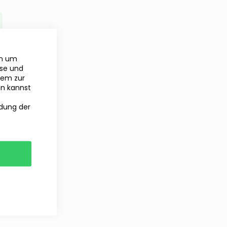
en um
yse und
rem zur
en kannst
ndung der