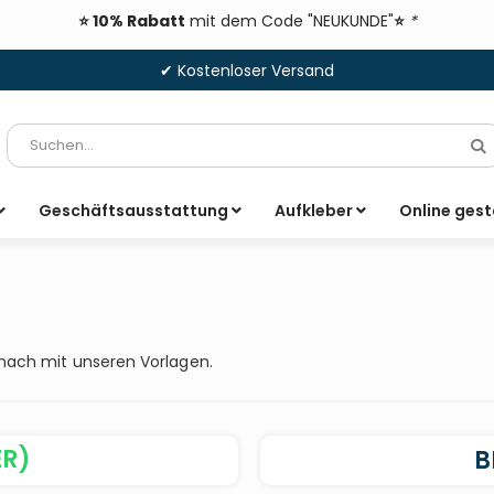
⭐ 10% Rabatt
mit dem Code "NEUKUNDE"
⭐
*
✔ Kostenloser Versand
Suche
S
Geschäftsausstattung
Aufkleber
Online gest
anach mit unseren Vorlagen.
ER)
B