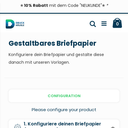
⭐ 10% Rabatt
mit dem Code "NEUKUNDE"
⭐
*
Zum
Ca
Inhalt
Suche
ite
0
springen
Gestaltbares Briefpapier
Konfiguriere dein Briefpapier und gestalte diese
danach mit unseren Vorlagen.
CONFIGURATION
Please configure your product
1. Konfiguriere deinen Briefpapier