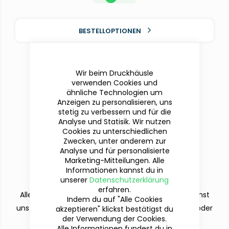
BESTELLOPTIONEN
Wir beim Druckhäusle
verwenden Cookies und
ähnliche Technologien um
Anzeigen zu personalisieren, uns
stetig zu verbessern und für die
Analyse und Statisik. Wir nutzen
Cookies zu unterschiedlichen
Zwecken, unter anderem zur
Analyse und für personalisierte
Du hast Fragen?
Marketing-Mitteilungen. Alle
Wir sind für dich da!
Informationen kannst du in
unserer
Datenschutzerklärung
erfahren.
Alle deine Fragen beantworten wir dir gern. Du kannst
Indem du auf "Alle Cookies
uns per Telefon (Mo-Fr. 9-12 und 13-15 Uhr), E-Mail oder
akzeptieren" klickst bestätigst du
der Verwendung der Cookies.
dem Kontaktformular erreichen.
Alle Informationen fundest du in