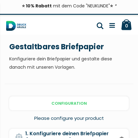
⭐ 10% Rabatt
mit dem Code "NEUKUNDE"
⭐
*
Zum
Ca
Inhalt
Suche
ite
0
springen
Gestaltbares Briefpapier
Konfiguriere dein Briefpapier und gestalte diese
danach mit unseren Vorlagen.
CONFIGURATION
Please configure your product
1. Konfiguriere deinen Briefpapier