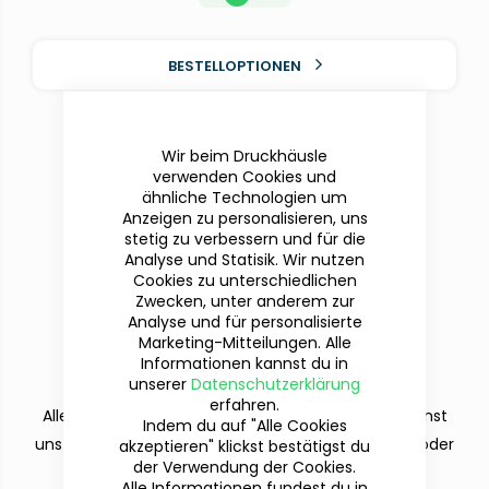
BESTELLOPTIONEN
Wir beim Druckhäusle
verwenden Cookies und
ähnliche Technologien um
Anzeigen zu personalisieren, uns
stetig zu verbessern und für die
Analyse und Statisik. Wir nutzen
Cookies zu unterschiedlichen
Zwecken, unter anderem zur
Analyse und für personalisierte
Du hast Fragen?
Marketing-Mitteilungen. Alle
Wir sind für dich da!
Informationen kannst du in
unserer
Datenschutzerklärung
erfahren.
Alle deine Fragen beantworten wir dir gern. Du kannst
Indem du auf "Alle Cookies
uns per Telefon (Mo-Fr. 9-12 und 13-15 Uhr), E-Mail oder
akzeptieren" klickst bestätigst du
der Verwendung der Cookies.
dem Kontaktformular erreichen.
Alle Informationen fundest du in