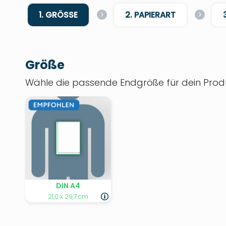
1. GRÖSSE
2. PAPIERART
Größe
Wähle die passende Endgröße für dein Produ
DIN A4
21,0 x 29,7 cm