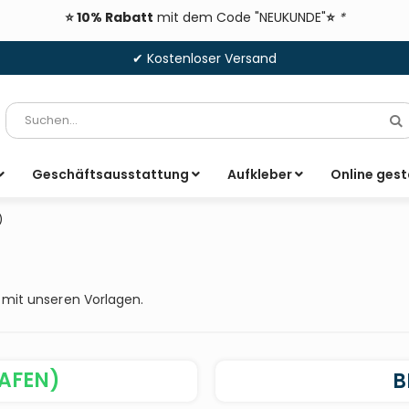
⭐ 10% Rabatt
mit dem Code "NEUKUNDE"
⭐
*
✔ Kostenloser Versand
Suche
S
Geschäftsausstattung
Aufkleber
Online gest
)
 mit unseren Vorlagen.
RAFEN)
B