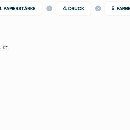
3. PAPIERSTÄRKE
4. DRUCK
5. FARB
kt: