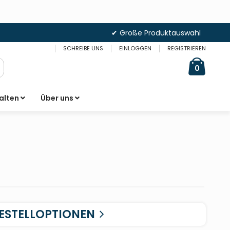
✔ Große Produktauswahl
SCHREIBE UNS
EINLOGGEN
REGISTRIEREN
Cart
items
0
uche
alten
Über uns
ESTELLOPTIONEN