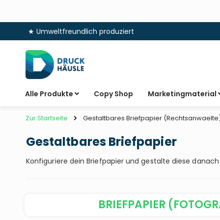
★ Umweltfreundlich produziert
Zum
Inhalt
springen
Alle Produkte
Copy Shop
Marketingmaterial
Zur Startseite
Gestaltbares Briefpapier (Rechtsanwaelte
Gestaltbares Briefpapier
Konfiguriere dein Briefpapier und gestalte diese danach
BRIEFPAPIER (FOTOG