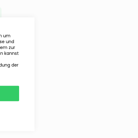
en um
yse und
rem zur
en kannst
ndung der