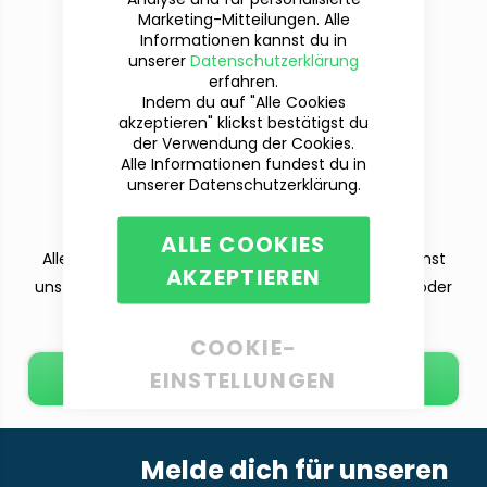
Marketing-Mitteilungen. Alle
Informationen kannst du in
unserer
Datenschutzerklärung
erfahren.
Indem du auf "Alle Cookies
akzeptieren" klickst bestätigst du
der Verwendung der Cookies.
Alle Informationen fundest du in
Du hast Fragen?
unserer Datenschutzerklärung.
Wir sind für dich da!
ALLE COOKIES
Alle deine Fragen beantworten wir dir gern. Du kannst
AKZEPTIEREN
uns per Telefon (Mo-Fr. 9-12 und 13-15 Uhr), E-Mail oder
dem Kontaktformular erreichen.
COOKIE-
EINSTELLUNGEN
E-Mail schreiben
Melde dich für unseren