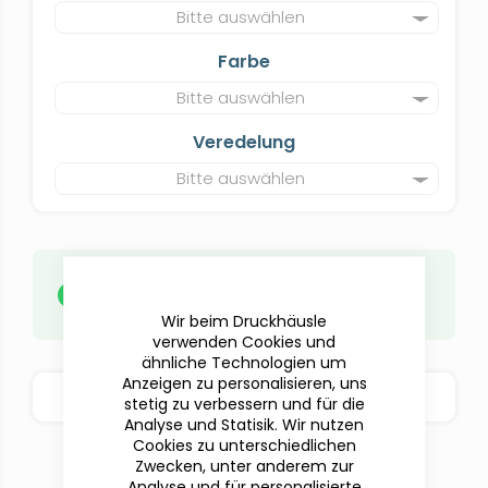
Bitte auswählen
Farbe
Bitte auswählen
Veredelung
Bitte auswählen
Deine Daten
musst du erst
nach
abgeschlossener Beauftragung
hochladen.
Wir beim Druckhäusle
verwenden Cookies und
ähnliche Technologien um
Anzeigen zu personalisieren, uns
BESTELLOPTIONEN
stetig zu verbessern und für die
Analyse und Statisik. Wir nutzen
Cookies zu unterschiedlichen
Zwecken, unter anderem zur
Analyse und für personalisierte