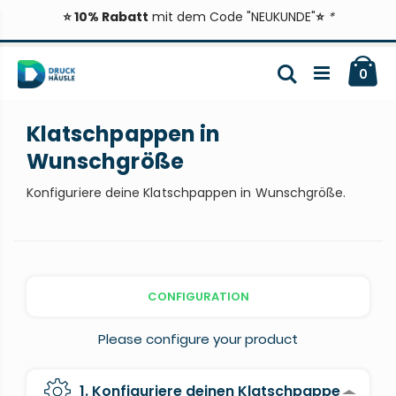
⭐ 10% Rabatt
mit dem Code "NEUKUNDE"
⭐
*
Zum
Ca
Inhalt
Suche
ite
0
springen
Klatschpappen in
Wunschgröße
Konfiguriere deine Klatschpappen in Wunschgröße.
CONFIGURATION
Please configure your product
1. Konfiguriere deinen Klatschpappe