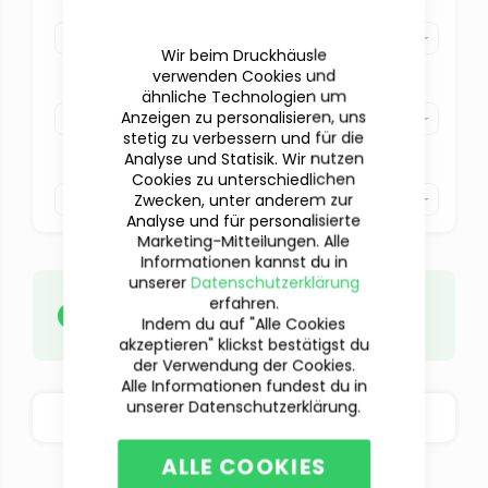
Druck
Bitte auswählen
Wir beim Druckhäusle
verwenden Cookies und
Farbe
ähnliche Technologien um
Anzeigen zu personalisieren, uns
Bitte auswählen
stetig zu verbessern und für die
Analyse und Statisik. Wir nutzen
Veredelung
Cookies zu unterschiedlichen
Bitte auswählen
Zwecken, unter anderem zur
Analyse und für personalisierte
Marketing-Mitteilungen. Alle
Informationen kannst du in
unserer
Datenschutzerklärung
Deine Daten
musst du erst
nach
erfahren.
abgeschlossener Beauftragung
Indem du auf "Alle Cookies
hochladen.
akzeptieren" klickst bestätigst du
der Verwendung der Cookies.
Alle Informationen fundest du in
unserer Datenschutzerklärung.
BESTELLOPTIONEN
ALLE COOKIES