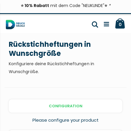
⭐ 10% Rabatt
mit dem Code "NEUKUNDE"
⭐
*
Zum
Ca
Inhalt
Suche
ite
0
springen
Rückstichheftungen in
Wunschgröße
Konfiguriere deine Rückstichheftungen in
Wunschgröße.
CONFIGURATION
Please configure your product