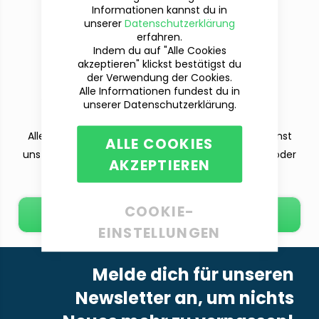
Informationen kannst du in
unserer
Datenschutzerklärung
erfahren.
Indem du auf "Alle Cookies
akzeptieren" klickst bestätigst du
der Verwendung der Cookies.
Du hast Fragen?
Alle Informationen fundest du in
Wir sind für dich da!
unserer Datenschutzerklärung.
Alle deine Fragen beantworten wir dir gern. Du kannst
ALLE COOKIES
uns per Telefon (Mo-Fr. 9-12 und 13-15 Uhr), E-Mail oder
AKZEPTIEREN
dem Kontaktformular erreichen.
COOKIE-
E-Mail schreiben
EINSTELLUNGEN
Melde dich für unseren
Newsletter an, um nichts