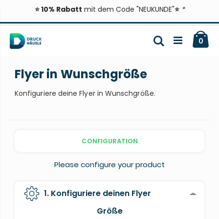
⭐ 10% Rabatt
mit dem Code "NEUKUNDE"
⭐
*
Zum
Ca
Inhalt
Suche
ite
0
springen
Flyer in Wunschgröße
Konfiguriere deine Flyer in Wunschgröße.
CONFIGURATION
Please configure your product
1. Konfiguriere deinen Flyer
Größe