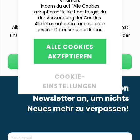
Du hast Fragen?
Indem du auf "Alle Cookies
Wir sind für dich da!
akzeptieren" klickst bestätigst du
der Verwendung der Cookies.
Alle Informationen fundest du in
Alle deine Fragen beantworten wir dir gern. Du kannst
unserer Datenschutzerklärung.
uns per Telefon (Mo-Fr. 9-12 und 13-15 Uhr), E-Mail oder
dem Kontaktformular erreichen.
ALLE COOKIES
AKZEPTIEREN
E-Mail schreiben
COOKIE-
EINSTELLUNGEN
Melde dich für unseren
Newsletter an, um nichts
Neues mehr zu verpassen!