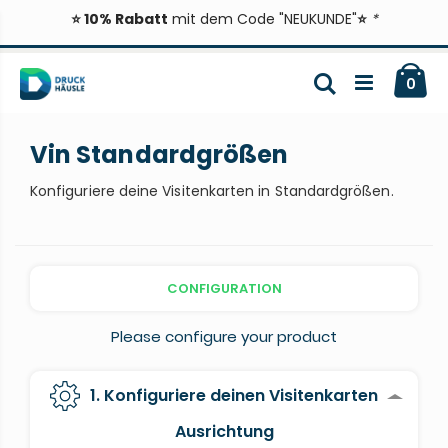
⭐ 10% Rabatt
mit dem Code "NEUKUNDE"
⭐
*
Zum
Ca
Inhalt
Suche
ite
0
springen
Vin Standardgrößen
Konfiguriere deine Visitenkarten in Standardgrößen.
CONFIGURATION
Please configure your product
1. Konfiguriere deinen Visitenkarten
Ausrichtung