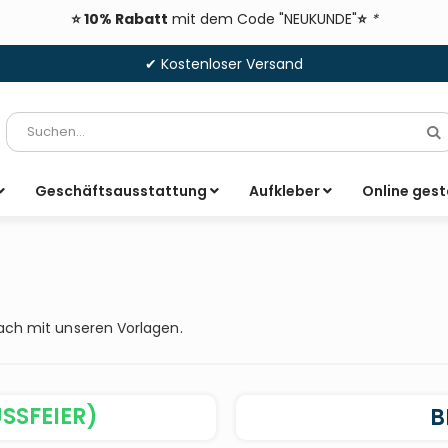
⭐ 10% Rabatt
mit dem Code "NEUKUNDE"
⭐
*
✔ Kostenloser Versand
Suche
S
Geschäftsausstattung
Aufkleber
Online gest
)
nach mit unseren Vorlagen.
SSFEIER)
B