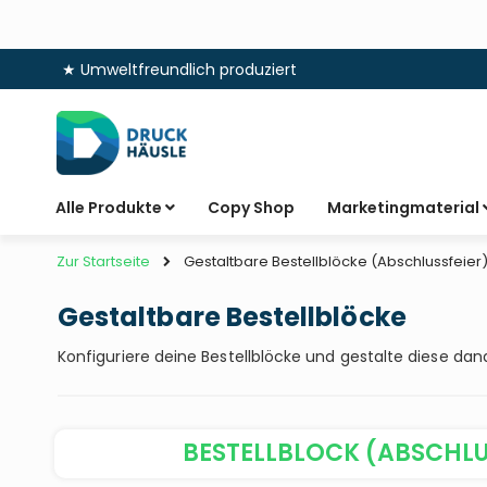
★ Umweltfreundlich produziert
Zum
Inhalt
springen
Alle Produkte
Copy Shop
Marketingmaterial
Zur Startseite
Gestaltbare Bestellblöcke (Abschlussfeier
Gestaltbare Bestellblöcke
Konfiguriere deine Bestellblöcke und gestalte diese da
BESTELLBLOCK (ABSCHLU