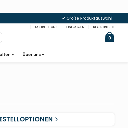
✔ Große Produktauswahl
SCHREIBE UNS
EINLOGGEN
REGISTRIEREN
Cart
items
0
uche
alten
Über uns
ESTELLOPTIONEN