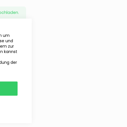
ochladen.
en um
yse und
rem zur
en kannst
ndung der