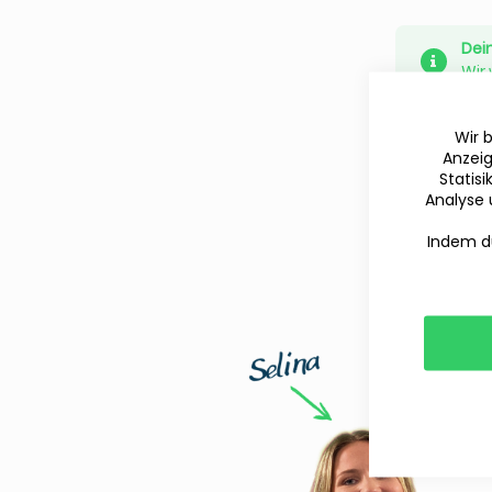
Dei
Wir 
Wir 
Anzeig
Statis
Analyse 
Indem du