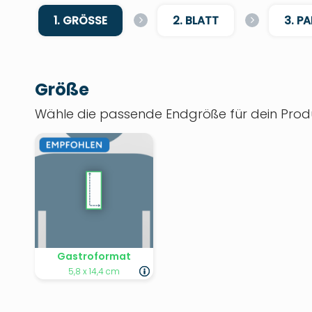
1. GRÖSSE
2. BLATT
3. P
Größe
Wähle die passende Endgröße für dein Produ
Gastroformat
5,8 x 14,4 cm