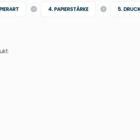
APIERART
4. PAPIERSTÄRKE
5. DRUC
kt: