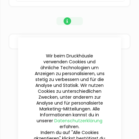
BESTELLOPTIONEN
Wir beim Druckhäusle
verwenden Cookies und
ähnliche Technologien um
Anzeigen zu personalisieren, uns
stetig zu verbessern und für die
Analyse und Statisik. Wir nutzen
Cookies zu unterschiedlichen
Zwecken, unter anderem zur
Analyse und für personalisierte
Marketing-Mitteilungen. Alle
Informationen kannst du in
Du hast Fragen?
unserer
Datenschutzerklärung
Wir sind für dich da!
erfahren.
Indem du auf "Alle Cookies
akzeptieren" klickst bestätigst du