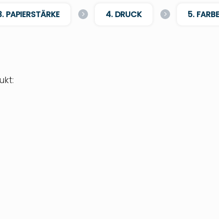
3. PAPIERSTÄRKE
4. DRUCK
5. FARB
kt: