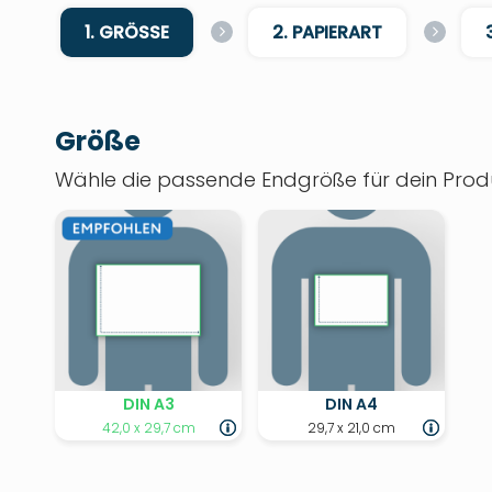
1. GRÖSSE
2. PAPIERART
Größe
Wähle die passende Endgröße für dein Produ
DIN A3
DIN A4
42,0 x 29,7 cm
29,7 x 21,0 cm