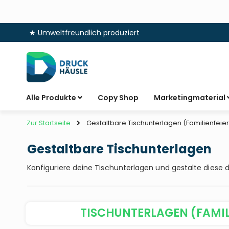
★ Umweltfreundlich produziert
Zum
Inhalt
springen
Alle Produkte
Copy Shop
Marketingmaterial
Zur Startseite
Gestaltbare Tischunterlagen (Familienfeier
Gestaltbare Tischunterlagen
Konfiguriere deine Tischunterlagen und gestalte diese
TISCHUNTERLAGEN (FAMIL