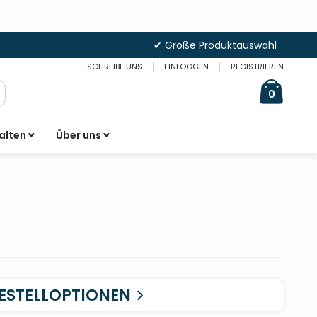
✔ Große Produktauswahl
SCHREIBE UNS
EINLOGGEN
REGISTRIEREN
Cart
items
0
uche
alten
Über uns
ESTELLOPTIONEN