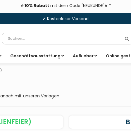
⭐ 10% Rabatt
mit dem Code "NEUKUNDE"
⭐
*
✔ Kostenloser Versand
Suche
S
Geschäftsausstattung
Aufkleber
Online gest
)
 danach mit unseren Vorlagen.
IENFEIER)
B