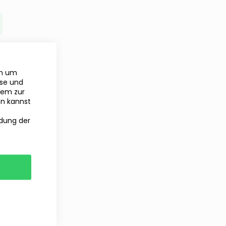
en um
yse und
rem zur
en kannst
ndung der