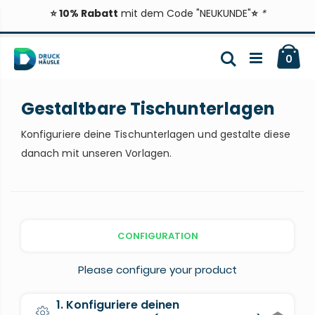
⭐ 10% Rabatt
mit dem Code "NEUKUNDE"
⭐
*
Zum
Ca
Inhalt
Suche
ite
0
springen
Gestaltbare Tischunterlagen
Konfiguriere deine Tischunterlagen und gestalte diese
danach mit unseren Vorlagen.
CONFIGURATION
Please configure your product
1. Konfiguriere deinen