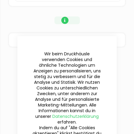
BESTELLOPTIONEN
Wir beim Druckhäusle
verwenden Cookies und
ähnliche Technologien um
Anzeigen zu personalisieren, uns
stetig zu verbessern und für die
Analyse und Statisik. Wir nutzen
Cookies zu unterschiedlichen
Zwecken, unter anderem zur
Analyse und für personalisierte
Marketing-Mitteilungen. Alle
Informationen kannst du in
Du hast Fragen?
unserer
Datenschutzerklärung
Wir sind für dich da!
erfahren.
Indem du auf "Alle Cookies
akzeptieren" klickst bestätigst du