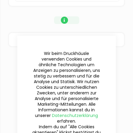
BESTELLOPTIONEN
Wir beim Druckhäusle
verwenden Cookies und
ähnliche Technologien um
Anzeigen zu personalisieren, uns
stetig zu verbessern und für die
Analyse und Statisik. Wir nutzen
Cookies zu unterschiedlichen
Zwecken, unter anderem zur
Analyse und für personalisierte
Marketing-Mitteilungen. Alle
Informationen kannst du in
Du hast Fragen?
unserer
Datenschutzerklärung
Wir sind für dich da!
erfahren.
Indem du auf "Alle Cookies
akzeptieren" klickst bestätigst du