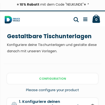
⭐ 10% Rabatt
mit dem Code "NEUKUNDE"
⭐
*
Zum
Ca
Inhalt
Suche
ite
0
springen
Gestaltbare Tischunterlagen
Konfiguriere deine Tischunterlagen und gestalte diese
danach mit unseren Vorlagen.
CONFIGURATION
Please configure your product
1. Konfiguriere deinen