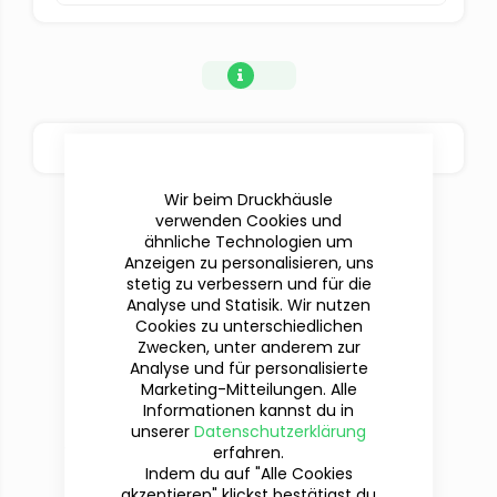
BESTELLOPTIONEN
Wir beim Druckhäusle
verwenden Cookies und
ähnliche Technologien um
Anzeigen zu personalisieren, uns
stetig zu verbessern und für die
Analyse und Statisik. Wir nutzen
Cookies zu unterschiedlichen
Zwecken, unter anderem zur
Analyse und für personalisierte
Marketing-Mitteilungen. Alle
Informationen kannst du in
Du hast Fragen?
unserer
Datenschutzerklärung
Wir sind für dich da!
erfahren.
Indem du auf "Alle Cookies
akzeptieren" klickst bestätigst du