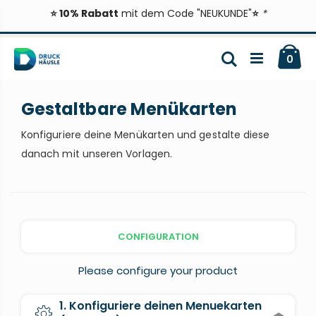
⭐ 10% Rabatt
mit dem Code "NEUKUNDE"
⭐
*
Zum
Ca
Inhalt
Suche
ite
0
springen
Gestaltbare Menükarten
Konfiguriere deine Menükarten und gestalte diese
danach mit unseren Vorlagen.
CONFIGURATION
Please configure your product
1. Konfiguriere deinen Menuekarten