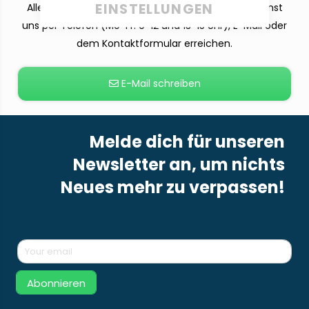
EINSTELLUNGEN
Alle deine Fragen beantworten wir dir gern. Du kannst
uns per Telefon (Mo-Fr. 9-12 und 13-15 Uhr), E-Mail oder
dem Kontaktformular erreichen.
E-Mail schreiben
Melde dich für unseren
Newsletter an, um nichts
Neues mehr zu verpassen!
Abonnieren