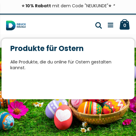
⭐ 10% Rabatt
mit dem Code "NEUKUNDE"
⭐
*
Zum
Ca
Inhalt
Suche
ite
0
springen
Produkte für Ostern
Alle Produkte, die du online für Ostern gestalten
kannst.