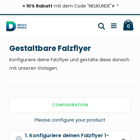
⭐ 10% Rabatt
mit dem Code "NEUKUNDE"
⭐
*
Zum
Ca
Inhalt
Suche
ite
0
springen
Gestaltbare Falzflyer
Konfiguriere deine Falzflyer und gestalte diese danach
mit unseren Vorlagen.
CONFIGURATION
Please configure your product
1. Konfiguriere deinen Falzflyer 1-