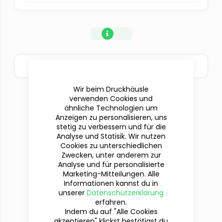
BESTELLOPTIONEN
Wir beim Druckhäusle
verwenden Cookies und
ähnliche Technologien um
Anzeigen zu personalisieren, uns
stetig zu verbessern und für die
Analyse und Statisik. Wir nutzen
Cookies zu unterschiedlichen
Zwecken, unter anderem zur
Analyse und für personalisierte
Marketing-Mitteilungen. Alle
Informationen kannst du in
Du hast Fragen?
unserer
Datenschutzerklärung
Wir sind für dich da!
erfahren.
Indem du auf "Alle Cookies
akzeptieren" klickst bestätigst du