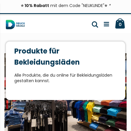
⭐ 10% Rabatt
mit dem Code "NEUKUNDE"
⭐
*
Zum
Ca
Inhalt
Suche
ite
0
springen
Produkte für
Bekleidungsläden
Alle Produkte, die du online für Bekleidungsläden
gestalten kannst.