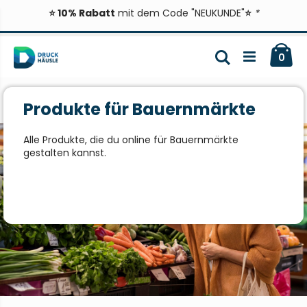
⭐ 10% Rabatt
mit dem Code "NEUKUNDE"
⭐
*
Zum
Ca
Inhalt
Suche
ite
0
springen
Produkte für Bauernmärkte
Alle Produkte, die du online für Bauernmärkte
gestalten kannst.