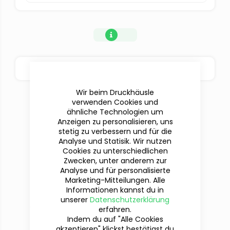
BESTELLOPTIONEN
Wir beim Druckhäusle
verwenden Cookies und
ähnliche Technologien um
Anzeigen zu personalisieren, uns
stetig zu verbessern und für die
Analyse und Statisik. Wir nutzen
Cookies zu unterschiedlichen
Zwecken, unter anderem zur
Analyse und für personalisierte
Marketing-Mitteilungen. Alle
Informationen kannst du in
Du hast Fragen?
unserer
Datenschutzerklärung
Wir sind für dich da!
erfahren.
Indem du auf "Alle Cookies
akzeptieren" klickst bestätigst du