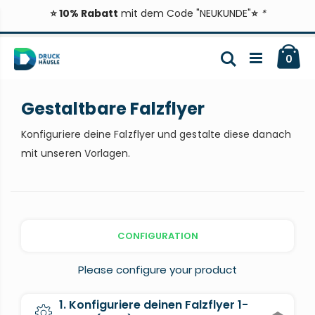
⭐ 10% Rabatt
mit dem Code "NEUKUNDE"
⭐
*
Zum
Ca
Inhalt
Suche
ite
0
springen
Gestaltbare Falzflyer
Konfiguriere deine Falzflyer und gestalte diese danach
mit unseren Vorlagen.
CONFIGURATION
Please configure your product
1. Konfiguriere deinen Falzflyer 1-