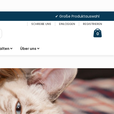
✔ Große Produktauswahl
SCHREIBE UNS
EINLOGGEN
REGISTRIEREN
Cart
items
0
uche
alten
Über uns