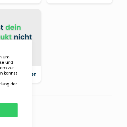
en um
yse und
rem zur
en kannst
dukte anschauen
ndung der