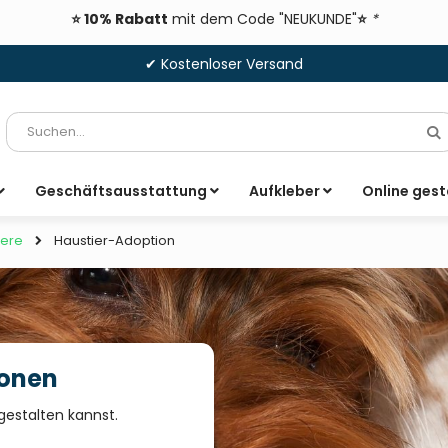
⭐ 10% Rabatt
mit dem Code "NEUKUNDE"
⭐
*
✔ Kostenloser Versand
Suche
S
Geschäftsausstattung
Aufkleber
Online gest
Haustier-Adoption
iere
ionen
 gestalten kannst.