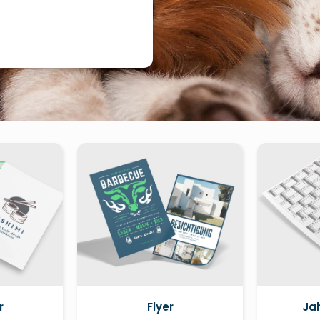
r
Flyer
Ja