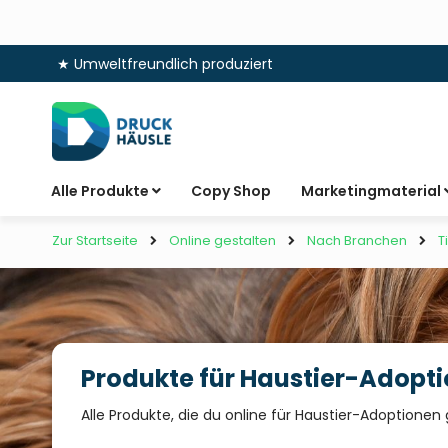
★ Umweltfreundlich produziert
Zum
Inhalt
springen
Alle Produkte
Copy Shop
Marketingmaterial
Zur Startseite
Online gestalten
Nach Branchen
T
Produkte für Haustier-Adopt
Alle Produkte, die du online für Haustier-Adoptionen