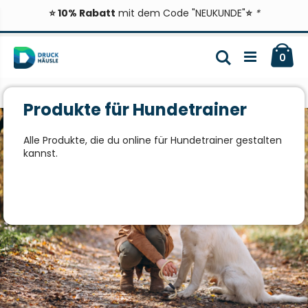
⭐ 10% Rabatt
mit dem Code "NEUKUNDE"
⭐
*
Zum
Ca
Inhalt
Suche
ite
0
springen
Produkte für Hundetrainer
Alle Produkte, die du online für Hundetrainer gestalten
kannst.