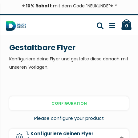
⭐ 10% Rabatt
mit dem Code "NEUKUNDE"
⭐
*
Zum
Ca
Inhalt
Suche
ite
0
springen
Gestaltbare Flyer
Konfiguriere deine Flyer und gestalte diese danach mit
unseren Vorlagen.
CONFIGURATION
Please configure your product
1. Konfiguriere deinen Flyer