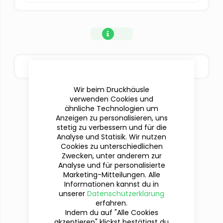
BESTELLOPTIONEN
Wir beim Druckhäusle
verwenden Cookies und
ähnliche Technologien um
Anzeigen zu personalisieren, uns
stetig zu verbessern und für die
Analyse und Statisik. Wir nutzen
Cookies zu unterschiedlichen
Zwecken, unter anderem zur
Analyse und für personalisierte
Marketing-Mitteilungen. Alle
Informationen kannst du in
Du hast Fragen?
unserer
Datenschutzerklärung
Wir sind für dich da!
erfahren.
Indem du auf "Alle Cookies
akzeptieren" klickst bestätigst du